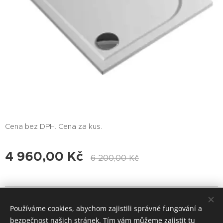
Cena bez DPH. Cena za kus.
4 960,00
Kč
6 200,00
Kč
© 2017 Voda-Topení-Praha Všechna práva vyhrazena.
Používáme cookies, abychom zajistili správné fungování a
Cookies
bezpečnost našich stránek. Tím vám můžeme zajistit tu