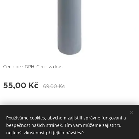
Cena bez DPH. Cena za kus.
55,00
Kč
69,00
Kč
© 2017 Voda-Topení-Praha Všechna práva vyhrazena.
Používáme cookies, abychom zajistili správné fungování a
Cookies
bezpečnost našich stránek. Tím vám můžeme zajistit tu
nejlepší zkušenost při jejich návštěvě.