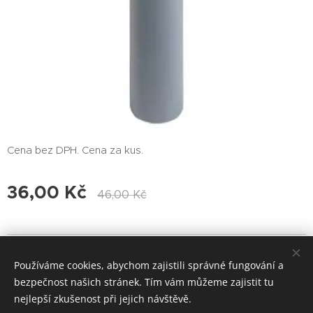
Cena bez DPH. Cena za kus.
36,00
Kč
46,00
Kč
© 2017 Voda-Topení-Praha Všechna práva vyhrazena.
Používáme cookies, abychom zajistili správné fungování a
Cookies
bezpečnost našich stránek. Tím vám můžeme zajistit tu
nejlepší zkušenost při jejich návštěvě.