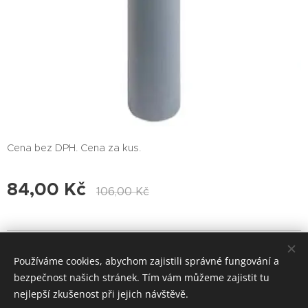
Cena bez DPH. Cena za kus.
84,00
Kč
106,00
Kč
© 2017 Voda-Topení-Praha Všechna práva vyhrazena.
Používáme cookies, abychom zajistili správné fungování a
Cookies
bezpečnost našich stránek. Tím vám můžeme zajistit tu
nejlepší zkušenost při jejich návštěvě.