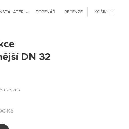
INSTALATÉR
TOPENÁŘ
RECENZE
KOŠÍK
kce
nější DN 32
na za kus.
,90
Kč