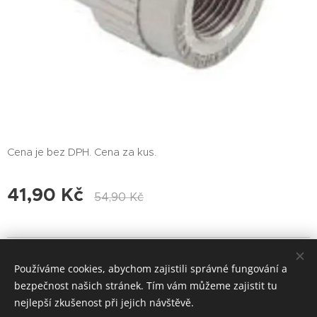
Cena je bez DPH. Cena za kus.
41,90
Kč
54,90
Kč
© 2017 Voda-Topení-Praha Všechna práva vyhrazena.
Používáme cookies, abychom zajistili správné fungování a
Cookies
bezpečnost našich stránek. Tím vám můžeme zajistit tu
nejlepší zkušenost při jejich návštěvě.