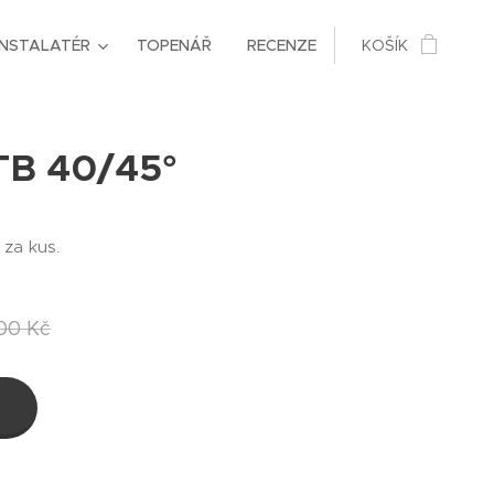
INSTALATÉR
TOPENÁŘ
RECENZE
KOŠÍK
TB 40/45°
 za kus.
,00
Kč