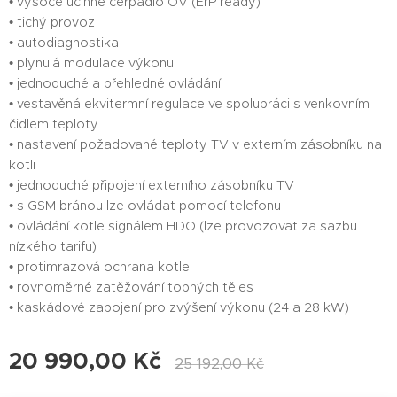
• vysoce účinné čerpadlo OV (ErP ready)
• tichý provoz
• autodiagnostika
• plynulá modulace výkonu
• jednoduché a přehledné ovládání
• vestavěná ekvitermní regulace ve spolupráci s venkovním
čidlem teploty
• nastavení požadované teploty TV v externím zásobníku na
kotli
• jednoduché připojení externího zásobníku TV
• s GSM bránou lze ovládat pomocí telefonu
• ovládání kotle signálem HDO (lze provozovat za sazbu
nízkého tarifu)
• protimrazová ochrana kotle
• rovnoměrné zatěžování topných těles
• kaskádové zapojení pro zvýšení výkonu (24 a 28 kW)
20 990,00
Kč
25 192,00
Kč