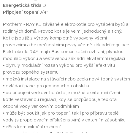
Energetická třída
D
Připojení topení
3/4"
Protherm - RAY KE závěsné elektrokotle pro vytápění bytů a
rodinných domů. Provoz kotle je velmi jednoduchý a tichý.
Kotle jsou již z výroby kompletně vybaveny všemi
provozními a bezpečnostními prvky včetně základní regulace.
Elektrokotle RAY mají eBus komunikační rozhraní, plynulou
modulaci výkonu a vestavěnou základní ekvitermní regulaci.
• plynulý modulační rozsah výkonu pro vyšší efektivitu
provozu topného systému
• možná instalace na stávající nebo zcela nový topný systém
• ovládací panel pro jednoduchou obsluhu
• po připojení venkovního čidla je možné ekvitermní řízení
kotle vestavěnou regulací, kdy se přizpůsobuje teplota
otopné vody venkovním podmínkám
• může být použit jak pro topení, tak i pro přípravu teplé
vody (s propojovacím příslušenstvím) v externím zásobníku
• eBus komunikační rozhraní